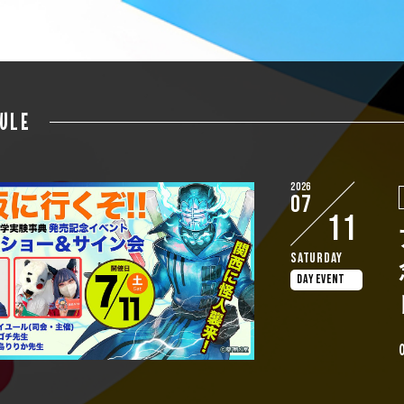
ULE
2026
07
11
Saturday
DAY EVENT