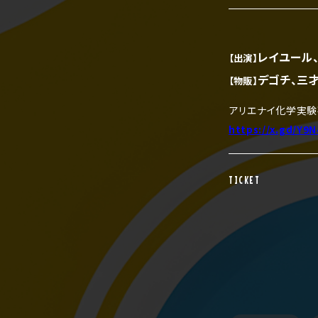
レイユール
【出演】
デゴチ、三
【物販】
アリエナイ化学実験
https://x.gd/Y9
TICKET