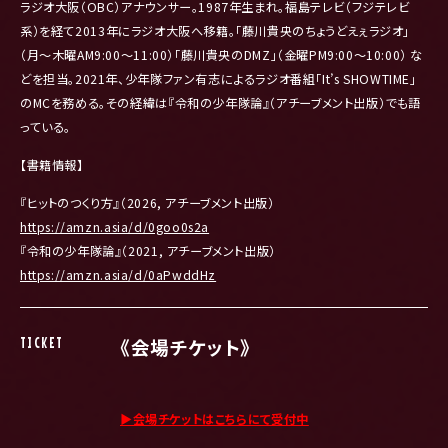
ラジオ大阪（OBC）アナウンサー。1987年生まれ。
福島テレビ（フジテレビ
系）
を経て2013年にラジオ大阪へ移籍。「
藤川貴央のちょうどえぇラジオ」
（月～木曜AM9:00～11:
00）「藤川貴央のDMZ」（金曜PM9:00～10:00） な
どを担当。2021年、少年隊ファン有志によるラジオ番組「
It’s SHOWTIME」
のMCを務める。その経緯は『
令和の少年隊論』（アチーブメント出版）でも語
っている。
【書籍情報】
『ヒットのつくり方』（2026, アチーブメント出版）
https://amzn.asia/d/0goo0s2a
『令和の少年隊論』（2021, アチーブメント出版）
https://amzn.asia/d/0aPwddHz
TICKET
《会場チケット》
▶︎会場チケットはこちらにて受付中