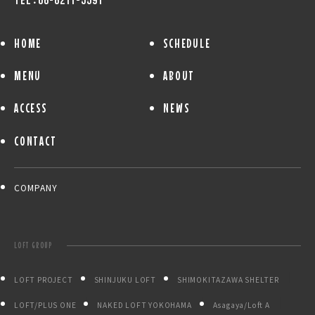
TEL：06-6211-5591
HOME
SCHEDULE
MENU
ABOUT
ACCESS
NEWS
CONTACT
COMPANY
LOFT GROUP
LOFT PROJECT
SHINJUKU LOFT
SHIMOKITAZAWA SHELTER
LOFT/PLUS ONE
NAKED LOFT YOKOHAMA
Asagaya/Loft A