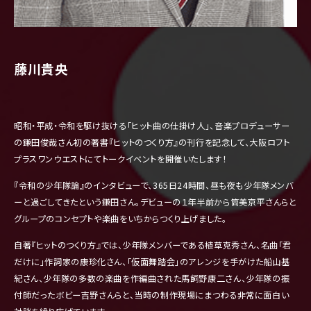
藤川貴央
昭和・平成・令和を駆け抜ける「ヒット曲の仕掛け人」、
音楽プロデューサー
の鎌田俊哉さん初の著書『ヒットのつくり方』
の刊行を記念して、
大阪ロフト
プラスワンウエストにてトークイベントを開催いたしま
す！
『令和の少年隊論』のインタビューで、365日24時間、
昼も夜も少年隊メンバ
ーと過ごしてきたという鎌田さん。
デビューの１年半前から筒美京平さんらと
グループのコンセプトや
楽曲をいちからつくり上げました。
自著『ヒットのつくり方』では、
少年隊メンバーである植草克秀さん、名曲「君
だけに」
作詞家の康珍化さん、「仮面舞踏会」
のアレンジを手がけた船山基
紀さん、
少年隊の多数の楽曲を作編曲された馬飼野康二さん、
少年隊の振
付師だったボビー吉野さんらと、
当時の制作現場にまつわる非常に面白い