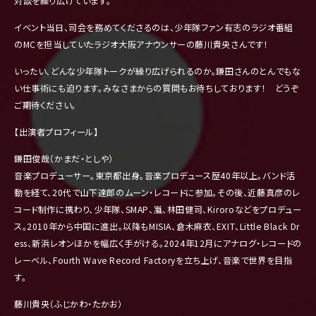
対談を繰り広げています。
イベント当日、司会を務めてくださるのは、
少年隊ファン有志のラジオ番組
のMCを担当していたラジオ大阪ア
ナウンサーの藤川貴央さんです！
いったい、どんな少年隊トークが繰り広げられるのか。
鎌田さんのとんでもな
い仕事術にも迫ります。
みなさまからの質問もお待ちしております！ どうぞ
ご期待ください。
【出演者プロフィール】
鎌田俊哉（かまだ・としや）
音楽プロデューサー。東京都出身。
音楽プロデュース歴40年以上。バンド活
動を経て、
20代で山下達郎のムーン・レコードに参加。その後、
近藤真彦のレ
コード制作に携わり、少年隊、SMAP、嵐、
林田健司、Kiroroなどをプロデュー
ス。
2010年から中国に進出。以降もMISIA、倉木麻衣、
EXIT、Little Black Dr
ess、新浜レオンほかを幅広く手がける。
2024年12月にアナログ・レコードの
レーベル、Fourth Wave Record Factoryを立ち上げ、音楽で世界を目指
す。
藤川貴央（ふじかわ・たかお）