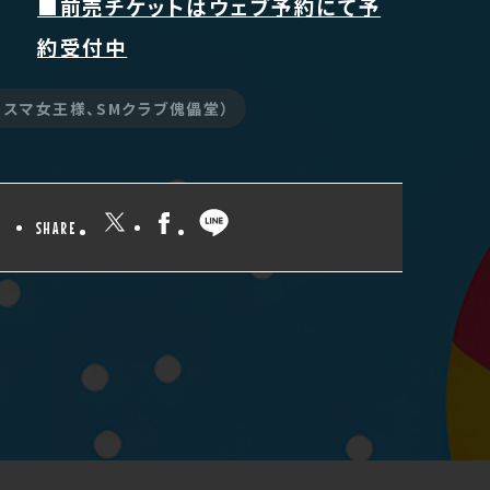
■前売チケットはウェブ予約にて予
約受付中
リスマ女王様、SMクラブ傀儡堂）
SHARE