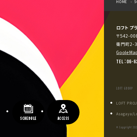
HOME
S
ロフト プ
〒542-
衛門町2-
GooleMa
TEL：06-6
LOFT GROUP
LOFT PRO
Asagaya/Lo
SCHEDULE
ACCESS
© Copyright
202