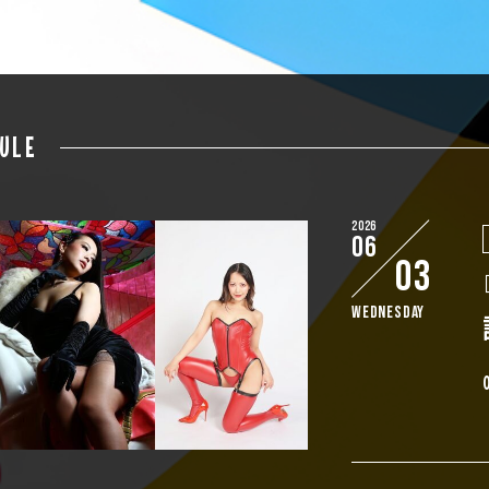
ULE
2026
06
03
Wednesday