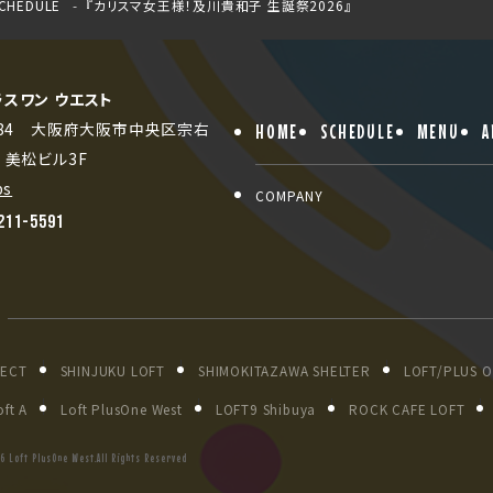
CHEDULE
『カリスマ女王様！及川貴和子 生誕祭2026』
ラスワン ウエスト
0084 大阪府大阪市中央区宗右
HOME
SCHEDULE
MENU
A
3 美松ビル3F
ps
COMPANY
211-5591
JECT
SHINJUKU LOFT
SHIMOKITAZAWA SHELTER
LOFT/PLUS 
ft A
Loft PlusOne West
LOFT9 Shibuya
ROCK CAFE LOFT
6 Loft PlusOne West.All Rights Reserved