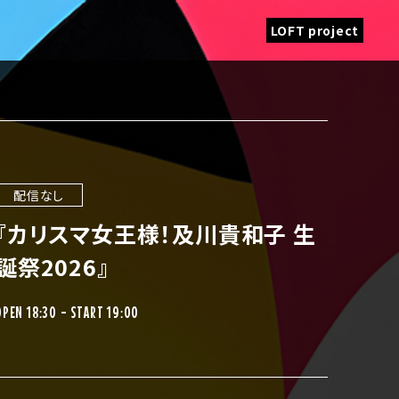
LOFT project
配信なし
『カリスマ女王様！及川貴和子 生
誕祭2026』
OPEN 18:30 - START 19:00