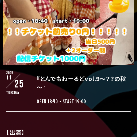
2025
11
『とんでもわーるどvol.9〜？？の秋
25
～』
Tuesday
OPEN 18:40 - START 19:00
【出演】