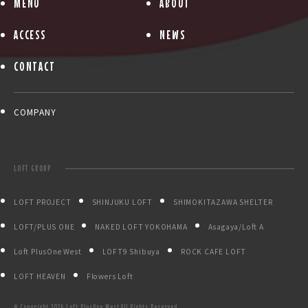
MENU
ABOUT
ACCESS
NEWS
CONTACT
COMPANY
LOFT GROUP
LOFT PROJECT
SHINJUKU LOFT
SHIMOKITAZAWA SHELTER
LOFT/PLUS ONE
NAKED LOFT YOKOHAMA
Asagaya/Loft A
Loft PlusOne West
LOFT9 Shibuya
ROCK CAFE LOFT
LOFT HEAVEN
Flowers Loft
© Copyright
2026 Loft PlusOne West.All Rights Reserved