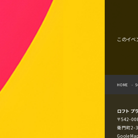
このイベ
HOME
S
ロフト プ
〒542-
衛門町2-
GooleMa