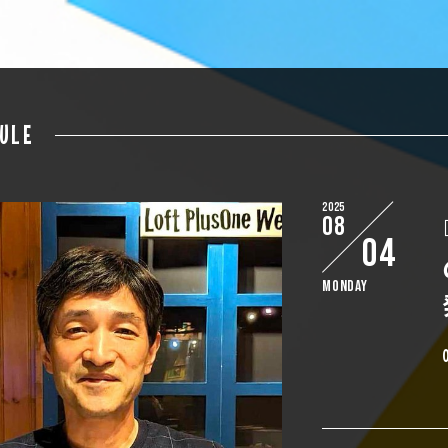
ULE
2025
08
04
Monday