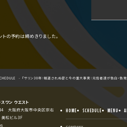
ントの予約は締めきりました。
CHEDULE
『サリン30年：報道されぬ昔と今の重大事実：元信者達が告白・告発
ラスワン ウエスト
0084 大阪府大阪市中央区宗右
HOME
SCHEDULE
MENU
A
3 美松ビル3F
ps
COMPANY