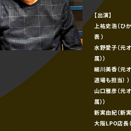
【出演】
上祐史浩（ひ
表 ）
水野愛子（元
属））
細川美香（元
道場も担当） ）
山口雅彦（元
属））
新実由紀（新
大阪LPO店長