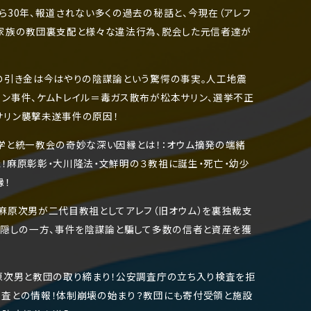
ら30年、報道されない多くの過去の秘話と、今現在（アレフ
家族の教団裏支配と様々な違法行為、脱会した元信者達が
の引き金は今はやりの陰謀論という驚愕の事実。人工地震
ン事件、ケムトレイル＝毒ガス散布が松本サリン、選挙不正
サリン襲撃未遂事件の原因！
学と統一教会の奇妙な深い因縁とは！：オウム摘発の端緒
！麻原彰彰・大川隆法・文鮮明の３教祖に誕生・死亡・幼少
縁！
麻原次男が二代目教祖としてアレフ（旧オウム）を裏独裁支
産隠しの一方、事件を陰謀論と騙して多数の信者と資産を獲
原次男と教団の取り締まり！公安調査庁の立ち入り検査を拒
捜査との情報！体制崩壊の始まり？教団にも寄付受領と施設