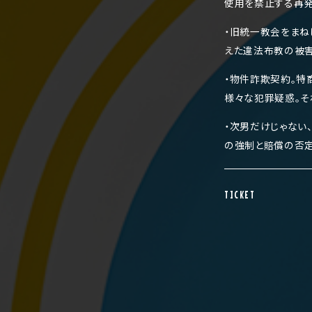
使用を禁止する再
・旧統一教会をまね
えた違法布教の被害
・物件詐欺契約。特
様々な犯罪疑惑。そ
・次男だけじゃない
の強制と賠償の否定
TICKET