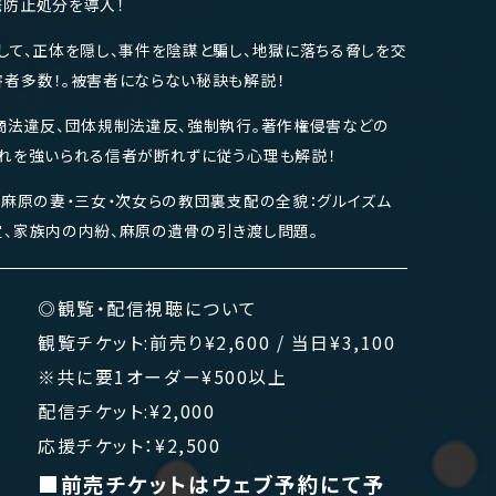
発防止処分を導入！
して、正体を隠し、事件を陰謀と騙し、地獄に落ちる脅しを交
者多数！。被害者にならない秘訣も解説！
商法違反、団体規制法違反、強制執行。著作権侵害などの
れを強いられる信者が断れずに従う心理も解説！
、麻原の妻・三女・次女らの教団裏支配の全貌：グルイズム
、家族内の内紛、麻原の遺骨の引き渡し問題。
◎観覧・配信視聴について
観覧チケット:前売り¥2,600 / 当日¥3,100
※共に要1オーダー¥500以上
配信チケット:¥2,000
応援チケット：¥2,500
■前売チケットはウェブ予約にて予