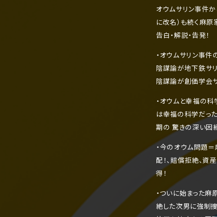
オウムサリン事件か
に改名）も続く麻原
告白・解説・告発！
・オウムサリン事件
陰謀論が地下鉄サリ
陰謀論が創価学会
・オウムと幸福の科
は幸福の科学だった
期の 驚きの深い因
・今のオウム問題＝
配！、賠償拒絶、資
得！
・ついに始まった麻
絶した次男に強制