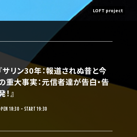
LOFT project
『サリン30年：報道されぬ昔と今
の重大事実：元信者達が告白・告
発！』
OPEN 18:30 - START 19:30