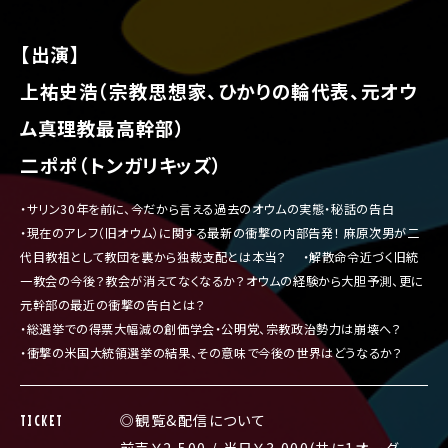
【出演】
上祐史浩（宗教思想家、ひかりの輪代表、元オウ
ム真理教最高幹部）
二ポポ（トンガリキッズ）
・サリン30年を前に、今だから言える過去のオウムの実態・秘話の告白
・現在のアレフ（旧オウム）に関する最新の衝撃の内部告発！ 麻原次男が二
代目教祖として教団を裏から独裁支配とは本当？ ・解散命令近づく旧統
一教会の今後？教会が消えてなくなるか？オウムの経験から大胆予測、更に
元幹部の最近の衝撃の告白とは？
・総選挙での得票大幅減の創価学会・公明党、宗教政治勢力は崩壊へ？
・衝撃の米国大統領選挙の結果、その意味で今後の世界はどうなるか？
◎観覧&配信について
TICKET
前売￥2,500 / 当日￥3,000(共に1オーダー