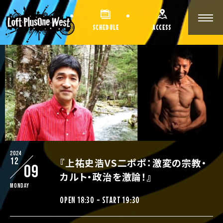
SCHEDULE
ACCESS
2024
12
『上祐史浩VS二ポポ：激変の宗教・
09
カルト・政治を激論！』
Monday
OPEN 18:30 - START 19:30