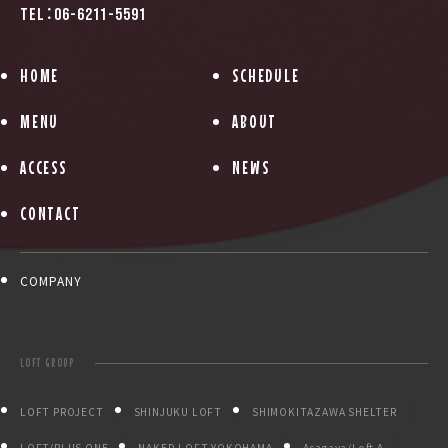
TEL：06-6211-5591
HOME
SCHEDULE
MENU
ABOUT
ACCESS
NEWS
CONTACT
COMPANY
LOFT GROUP
LOFT PROJECT
SHINJUKU LOFT
SHIMOKITAZAWA SHELTER
LOFT/PLUS ONE
NAKED LOFT YOKOHAMA
Asagaya/Loft A