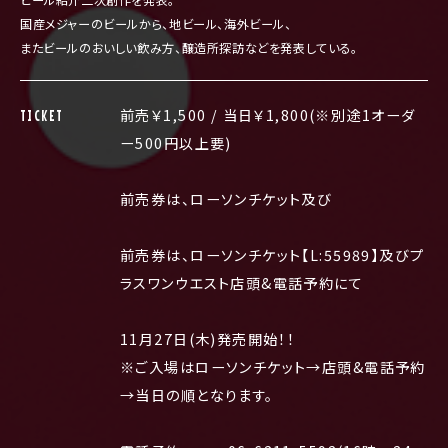
ビール紹介二次創作を発表。
国産メジャーのビールから、地ビール、海外ビール、
またビールのおいしい飲み方、醸造所探訪などを発表している。
前売￥1,500 / 当日￥1,800(※別途1オーダ
TICKET
ー500円以上要)
前売券は、ローソンチケット及び
前売券は、ローソンチケット【L:
55989
】及びプ
ラスワンウエスト店頭&電話予約にて
11
月
27
日
(
木
)
発売開始！！
※ご入場はローソンチケット→店頭&電話予約
→当日の順となります。