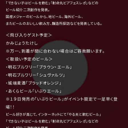
「できない子はビールを飲む」「射命丸ビアフェスレポ」などの
ビール紹介二次創作を発表。
国産メジャーのビールから、地ビール、海外ビール、
またビールのおいしい飲み方、醸造所探訪などを発表している。
＜飛び入りゲスト予定＞
かみじょうたけし
※万一、到着が間に合わない場合はご容赦願います。
＜取扱い予定のビール＞
・明石ブルワリー「ブラウン・エール」
・明石ブルワリー「シュヴァルツ」
・城端麦酒「ブラッドオレンジ」
・あくらビール「いぶりエール」
※１９日発売の「いぶりビール」がイベント限定で一足早く登
場！！
ビール好きが高じて、インターネットにて「やる夫と飲むビール」
「できない子はビールを飲む」「射命丸ビアフェスレポ」などの