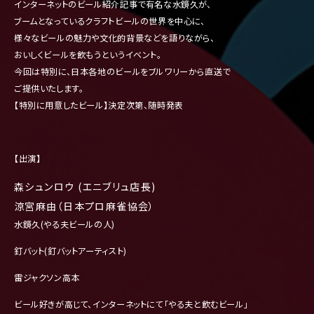
インターネットのビール紹介記事で有名な水鏡久が、
ブームとなっているクラフトビールの世界を中心に、
様々なビールの魅力や文化的背景などを語りながら、
おいしくビールを飲もうというイベント。
今回は特別に、日本各地のビールをブルワリーから直送で
ご提供いたします。
【特別に用意したビール】決定次第、随時発表
【出演】
森シュンロウ (エニブリュ店長)
涼宮麻由（日本プロ麻雀協会）
水鏡久(やる夫ビールの人)
釘バット(釘バットアーティスト)
雷ジャクソン高本
ビール好きが高じて、インターネットにて「やる夫と飲むビール」