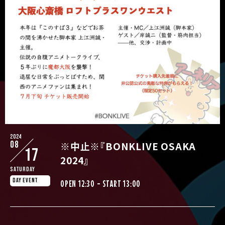
2024
08
※中止※『BONKLIVE OSAKA
17
2024』
Saturday
DAY EVENT
OPEN 12:30 - START 13:00