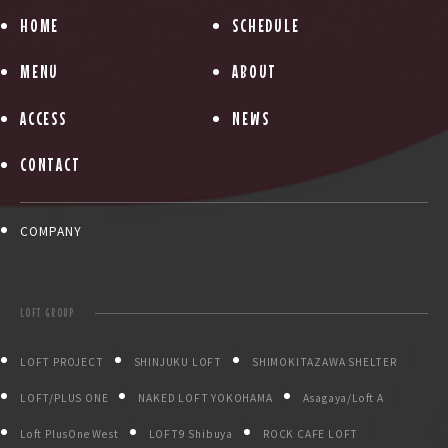
HOME
SCHEDULE
MENU
ABOUT
ACCESS
NEWS
CONTACT
COMPANY
LOFT GROUP
LOFT PROJECT
SHINJUKU LOFT
SHIMOKITAZAWA SHELTER
LOFT/PLUS ONE
NAKED LOFT YOKOHAMA
Asagaya/Loft A
Loft PlusOne West
LOFT9 Shibuya
ROCK CAFE LOFT