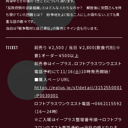
拘束中とその後のできごとについて語ります。
「反政府側の武装組織」とはどんな人たちなのか？ 解放後に安田さんを待
ち受けていた困難とは？ 紛争地をよく知る二人にしか語れない、とても貴
重な話の数々です。
当日は『戦争取材と自己責任』の販売とサイン会も行います。
前売り ￥2,500 / 当日 ￥2,800(飲食代別)※
TICKET
要1オーダー￥500以上
前売券はイープラス、ロフトプラスワンウエスト
電話予約にて11/16(土)10時発売開始！
■購入ページURL
https://eplus.jp/sf/detail/315
2550001
-P0030001
ロフトプラスワンウエスト電話→0662115592
（16～24時）
※ご入場はイープラス整理番号順→ロフトプラ
スワンウエスト電話予約→当日の順となりま