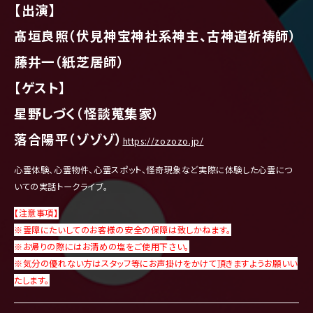
【出演】
髙垣良照（伏見神宝神社系神主、古神道祈祷師）
藤井一（紙芝居師）
【ゲスト】
星野しづく（怪談蒐集家）
落合陽平（ゾゾゾ）
https://zozozo.jp/
心霊体験、心霊物件、心霊スポット、怪奇現象など実際に体験した心霊につ
いての実話トークライブ。
【注意事項】
※霊障にたいしてのお客様の安全の保障は致しかねます。
※お帰りの際にはお清めの塩をご使用下さい。
※気分の優れない方はスタッフ等にお声掛けをかけて頂きますようお願いい
たします。