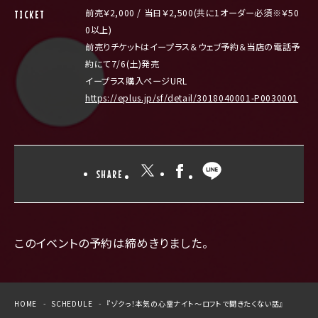
前売￥2,000 / 当日￥2,500(共に1オーダー必須※￥50
TICKET
0以上)
前売りチケットはイープラス＆ウェブ予約＆当店の電話予
約にて7/6(土)発売
イープラス購入ページURL
https://eplus.jp/sf/detail/3018040001-P0030001
SHARE
このイベントの予約は締めきりました。
HOME
SCHEDULE
『ゾクっ！本気の心霊ナイト～ロフトで聞きたくない話』