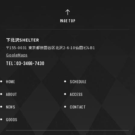
PAGE TOP
下北沢SHELTER
〒155-0031 東京都世田谷区北沢2-6-10仙田ビルB1
GooleMaps
TEL：03-3466-7430
HOME
SCHEDULE
ABOUT
ACCESS
NEWS
CONTACT
GOODS