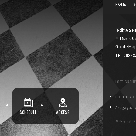
HOME
S
下北沢SHE
〒155-0
GooleMa
TEL：03-3
LOFT GROU
LOFT PRO
Asagaya/Lo
SCHEDULE
ACCESS
© Copyright
2