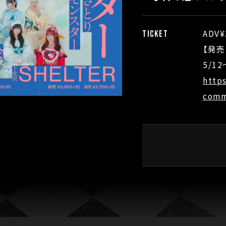
ADV¥
TICKET
【発売
5/12
http
comm