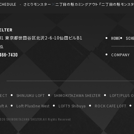
CHEDULE
さとりモンスター
二丁目の魁カミングアウト 『二丁目の魁モンスタ
LTER
031 東京都世田谷区北沢2-6-10仙田ビルB1
HOME
SCH
ps
466-7430
COMPANY
P
JECT
SHINJUKU LOFT
SHIMOKITAZAWA SHELTER
LOFT/PLUS 
ft A
Loft PlusOne West
LOFT9 Shibuya
ROCK CAFE LOFT
026 SHIMOKITAZAWA SHELTER.All Rights Reserved