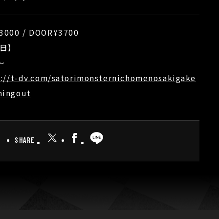
3000 / DOOR¥3700
日】
〜
s://t-dv.com/satorimonsternichomenosakigake
ingout
Share