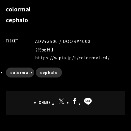
colormal
cephalo
ADV¥3500 / DOOR¥4000
TICKET
【発売日】
https://w.pia.jp/t/colormal-c4/
colormal
cephalo
Share