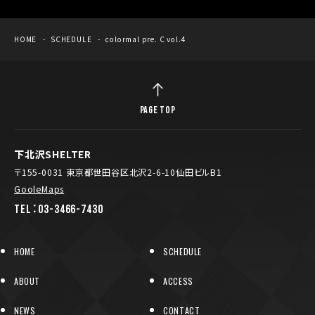
HOME
SCHEDULE
colormal pre. C vol.4
PAGE TOP
下北沢SHELTER
〒155-0031 東京都世田谷区北沢2-6-10仙田ビルB1
GooleMaps
TEL：03-3466-7430
HOME
SCHEDULE
ABOUT
ACCESS
NEWS
CONTACT