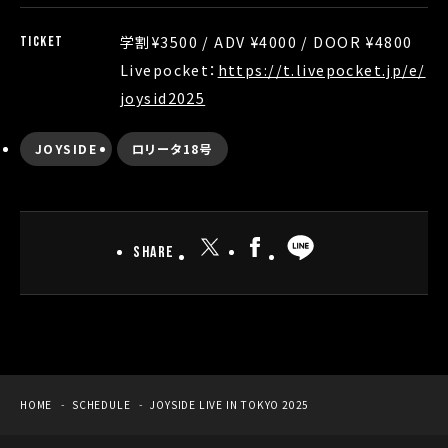
学割¥3500 / ADV ¥4000 / DOOR ¥4800
TICKET
Livepocket：
https://t.livepocket.jp/e/
joysid2025
JOYSIDE
ロリータ18号
Share
HOME
SCHEDULE
JOYSIDE LIVE IN TOKYO 2025