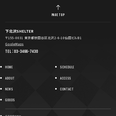
PAGE TOP
下北沢SHELTER
〒155-0031 東京都世田谷区北沢2-6-10仙田ビルB1
GooleMaps
TEL：03-3466-7430
HOME
SCHEDULE
ABOUT
ACCESS
NEWS
CONTACT
GOODS