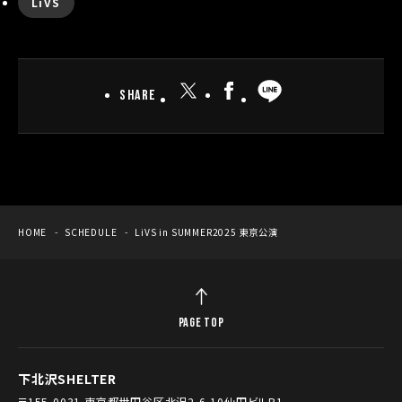
LiVS
Share
HOME
SCHEDULE
LiVS in SUMMER2025 東京公演
PAGE TOP
下北沢SHELTER