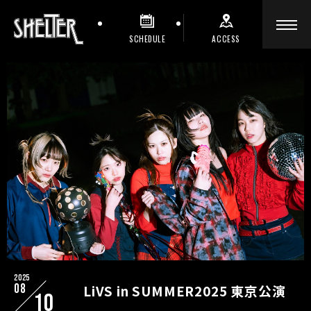
SCHEDULE
ACCESS
2025
08
LiVS in SUMMER2025 東京公演
10