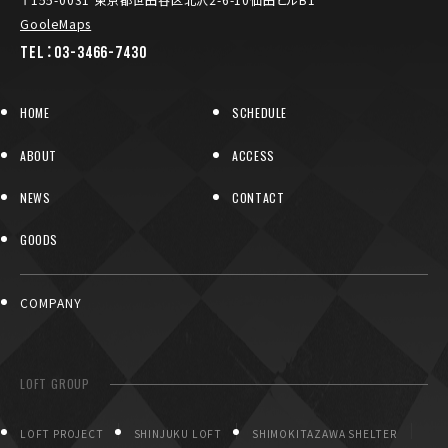
〒155-0031 東京都世田谷区北沢2-6-10仙田ビルB1
GooleMaps
TEL：03-3466-7430
HOME
SCHEDULE
ABOUT
ACCESS
NEWS
CONTACT
GOODS
COMPANY
LOFT GROUP
LOFT PROJECT
SHINJUKU LOFT
SHIMOKITAZAWA SHELTER