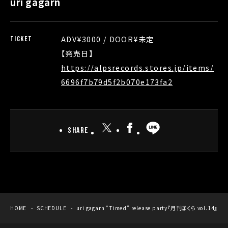
uri gagarn
ADV¥3000 / DOOR¥未定
TICKET
【発売日】
https://alpsrecords.stores.jp/items/
6696f7b79d5f2b070e173fa2
Share
HOME
SCHEDULE
uri gagarn “Timed” release party『月刊ぼくら vol.14』