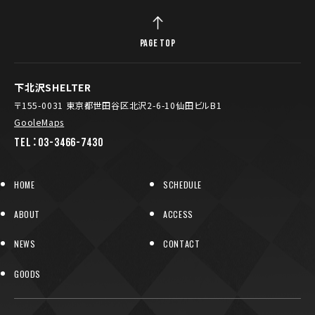
PAGE TOP
下北沢SHELTER
〒155-0031 東京都世田谷区北沢2-6-10仙田ビルB1
GooleMaps
TEL：03-3466-7430
HOME
SCHEDULE
ABOUT
ACCESS
NEWS
CONTACT
GOODS