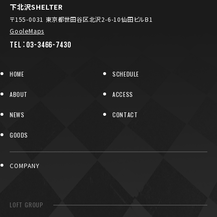
下北沢SHELTER
〒155-0031 東京都世田谷区北沢2-6-10仙田ビルB1
GooleMaps
TEL：03-3466-7430
HOME
SCHEDULE
ABOUT
ACCESS
NEWS
CONTACT
GOODS
COMPANY
LOFT GROUP