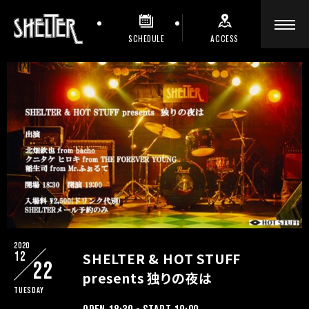
SCHEDULE
ACCESS
2020
12
SHELTER & HOT STUFF
22
presents 独りの夜は
Tuesday