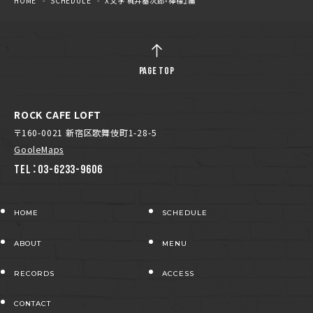
HOME
SCHEDULE
X文学 梶井基次郎『檸檬』編
PAGE TOP
ROCK CAFE LOFT
〒160-0021 新宿区歌舞伎町1-28-5
GooleMaps
TEL：03-6233-9606
HOME
SCHEDULE
ABOUT
MENU
RECORDS
ACCESS
CONTACT