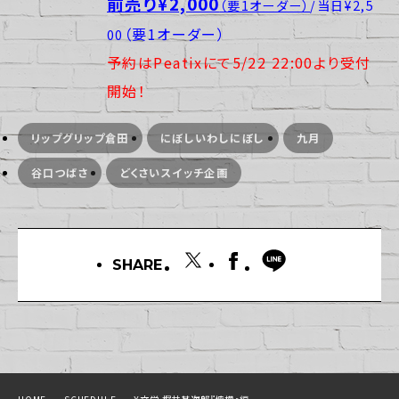
前売り¥2,000
（要1オーダー）
/当日¥2,5
（要1オーダー）
00
予約はPeatixにて5/22 22:00より受付
開始！
リップグリップ倉田
にぼしいわしにぼし
九月
谷口つばさ
どくさいスイッチ企画
SHARE