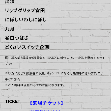
出演
リップグリップ倉田
にぼしいわしにぼし
九月
谷口つばさ
どくさいスイッチ企画
梶井基次郎『檸檬』の読書会をしたあとに新作のリレー小説を発表するライ
ブです
※状況に応じて出演者の変更、キャンセルになる可能性もございます。ご了
承ください。
※ご入場料は現金のみでの対応になります。
TICKET
《来場チケット》