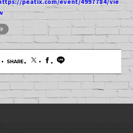
https://peatix.com/event/4997784/vie
w
子
SHARE