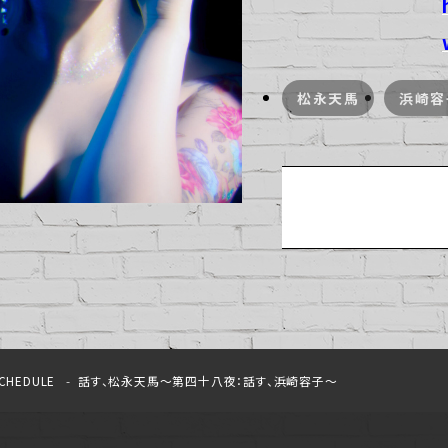
松永天馬
浜崎容
CHEDULE
話す、松永天馬～第四十八夜：話す、浜崎容子～