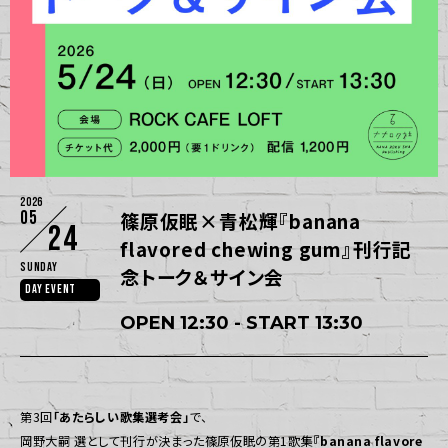
2026
05
篠原仮眠×青松輝『banana
24
flavored chewing gum』刊行記
Sunday
念トーク＆サイン会
DAY EVENT
OPEN 12:30 - START 13:30
第3回
「あたらしい歌集選考会」
で、
岡野大嗣 選として刊行が決まった篠原仮眠の第1歌集
『banana flavore