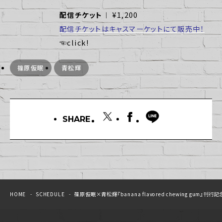
配信チケット
︱ ¥1,200
配信チケットはキャスマーケットにて販売中！
☜click!
篠原仮眠
青松輝
SHARE
HOME
SCHEDULE
篠原仮眠×青松輝『banana flavored chewing gum』刊