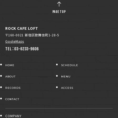
PAGE TOP
ROCK CAFE LOFT
〒160-0021 新宿区歌舞伎町1-28-5
GooleMaps
TEL：03-6233-9606
HOME
SCHEDULE
ABOUT
MENU
RECORDS
ACCESS
CONTACT
COMPANY