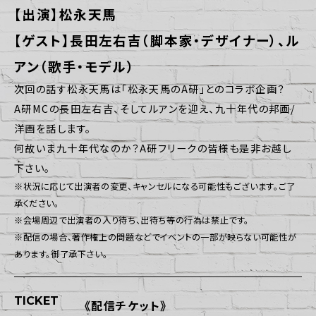
【出演】松永天馬
【ゲスト】長田左右吉（脚本家・デザイナー）、ル
アン（歌手・モデル）
次回の話す松永天馬は「松永天馬のA研」とのコラボ企画？
A研MCの長田左右吉、そしてルアンを迎え、九十年代の邦画/
洋画を話します。
何故いま九十年代なのか？A研フリークの皆様も是非お越し
下さい。
※状況に応じて出演者の変更、キャンセルになる可能性もございます。ご了
承ください。
※会場周辺で出演者の入り待ち、出待ち等の行為は禁止です。
※配信の場合、著作権上の問題などでイベントの一部が映らない可能性が
あります。御了承下さい。
TICKET
《配信チケット》