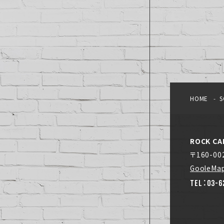
HOME
S
ROCK CA
〒160-0
GooleMa
TEL：03-6