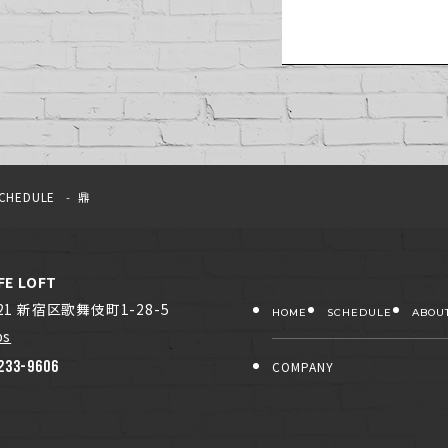
CHEDULE
鼎
FE LOFT
021 新宿区歌舞伎町1-28-5
HOME
SCHEDULE
ABOU
ps
233-9606
COMPANY