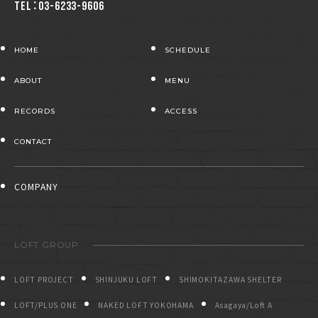
TEL：03-6233-9606
HOME
SCHEDULE
ABOUT
MENU
RECORDS
ACCESS
CONTACT
COMPANY
LOFT GROUP
LOFT PROJECT
SHINJUKU LOFT
SHIMOKITAZAWA SHELTER
LOFT/PLUS ONE
NAKED LOFT YOKOHAMA
Asagaya/Loft A