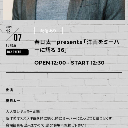
2025
配信あり
12
07
春日太一presents 「洋画をミーハ
Sunday
ーに語る 36」
DAY EVENT
OPEN 12:00 - START 12:30
出演
春日太一
大人気レギュラー企画！！
新作のオススメ洋画を時に鋭く、時にミーハーにたっぷりと語り尽くす！
会場観覧も出来ますので、是非会場へお越し下さい！