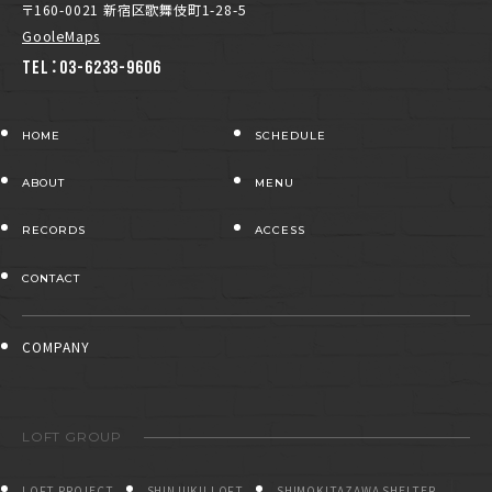
〒160-0021 新宿区歌舞伎町1-28-5
GooleMaps
TEL：03-6233-9606
HOME
SCHEDULE
ABOUT
MENU
RECORDS
ACCESS
CONTACT
COMPANY
LOFT GROUP
LOFT PROJECT
SHINJUKU LOFT
SHIMOKITAZAWA SHELTER