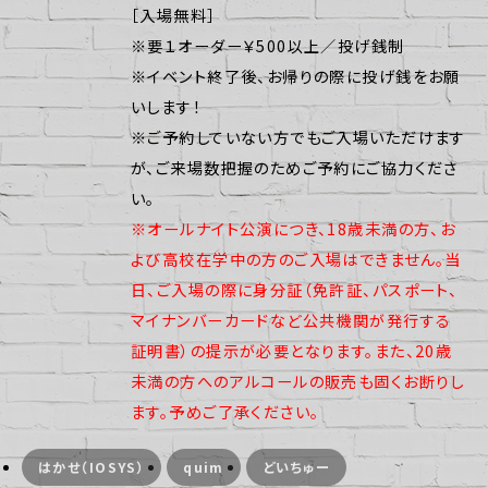
［入場無料］
※要１オーダー￥500以上／投げ銭制
※イベント終了後、お帰りの際に投げ銭をお願
いします！
※ご予約していない方でもご入場いただけます
が、ご来場数把握のためご予約にご協力くださ
い。
※オールナイト公演につき、18歳未満の方、お
よび高校在学中の方のご入場はできません。当
日、ご入場の際に身分証（免許証、パスポート、
マイナンバーカードなど公共機関が発行する
証明書）の提示が必要となります。また、20歳
未満の方へのアルコールの販売も固くお断りし
ます。予めご了承ください。
はかせ（IOSYS）
quim
どいちゅー