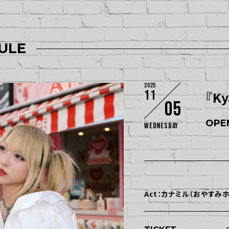
ULE
2025
11
『Ky
05
OPEN
Wednesday
Act：カナミル（おやすみ