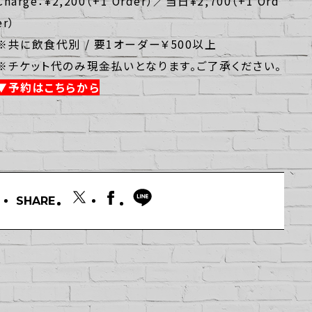
Charge：¥2,200（+1 Order）／当日¥2,700（+1 Ord
er）
※共に飲食代別 / 要1オーダー￥500以上
※チケット代のみ現金払いとなります。ご了承ください。
▼予約はこちらから
SHARE