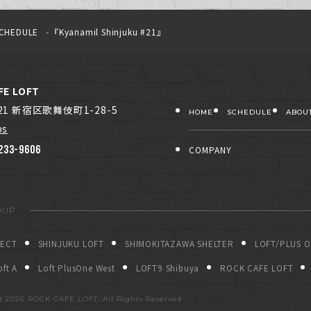
CHEDULE
『Kyanamil Shinjuku #21』
FE LOFT
021 新宿区歌舞伎町1-28-5
HOME
SCHEDULE
ABOU
ps
233-9606
COMPANY
OUP
JECT
SHINJUKU LOFT
SHIMOKITAZAWA SHELTER
LOFT/PLUS 
ft A
Loft PlusOne West
LOFT9 Shibuya
ROCK CAFE LOFT
ht
2026 ROCK CAFE LOFT. All Rights Reserved