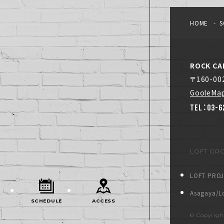
HOME
S
ROCK CA
〒160-0
GooleMa
TEL：03-6
LOFT GR
LOFT PRO
Asagaya/Lo
SCHEDULE
ACCESS
© Copyrig