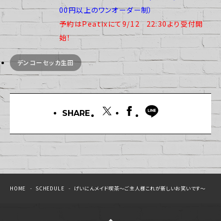
00円以上のワンオーダー制）
予約はPeatixにて9/12
22:30より受付開
始！
デンコーセッカ生田
SHARE
HOME
SCHEDULE
げいにんメイド喫茶～ご主人様これが新しいお笑いです～