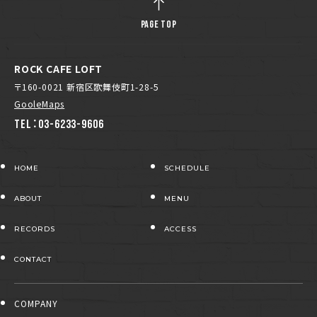
PAGE TOP
ROCK CAFE LOFT
〒160-0021 新宿区歌舞伎町1-28-5
GooleMaps
TEL：03-6233-9606
HOME
SCHEDULE
ABOUT
MENU
RECORDS
ACCESS
CONTACT
COMPANY