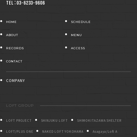
TEL：03-6233-9606
HOME
SCHEDULE
ABOUT
MENU
RECORDS
ACCESS
CONTACT
COMPANY
LOFT GROUP
LOFT PROJECT
SHINJUKU LOFT
SHIMOKITAZAWA SHELTER
LOFT/PLUS ONE
NAKED LOFT YOKOHAMA
Asagaya/Loft A