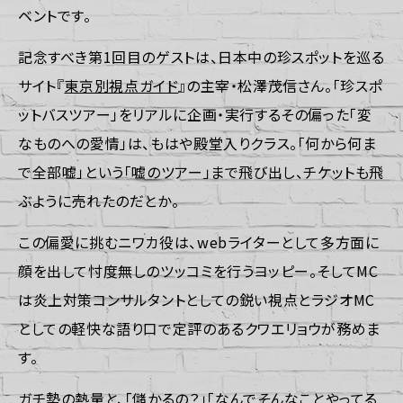
ベントです。
記念すべき第1回目のゲストは、日本中の珍スポットを巡る
サイト『
東京別視点ガイド
』の主宰・松澤茂信さん。「珍スポ
ットバスツアー」をリアルに企画・実行するその偏った「変
なものへの愛情」は、もはや殿堂入りクラス。「何から何ま
で全部嘘」という「嘘のツアー」まで飛び出し、チケットも飛
ぶように売れたのだとか。
この偏愛に挑むニワカ役は、webライターとして多方面に
顔を出して忖度無しのツッコミを行うヨッピー。そしてMC
は炎上対策コンサルタントとしての鋭い視点とラジオMC
としての軽快な語り口で定評のあるクワエリョウが務めま
す。
ガチ勢の熱量と、「儲かるの？」「なんでそんなことやってる