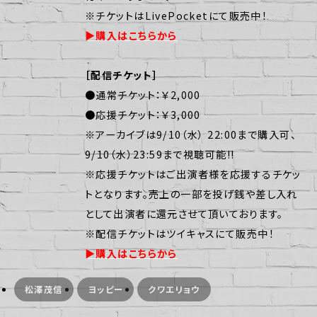
※チケットはLivePocketにて販売中！
︎▶︎購入はこちらから
［配信チケット］
●通常チケット：￥2,000
●応援チケット：￥3,000
※アーカイブは9/10（水） 22:00まで購入可、
9/10（水）23:59まで視聴可能!!
※応援チケットはご出演者様を応援するチケッ
トとなります。売上の一部を投げ銭や差し入れ
として出演者に還元させて頂いております。
※配信チケットはツイキャスにて販売中！
︎︎▶︎購入はこちらから
松澤茂信
ヨッピー
クワエリョウ