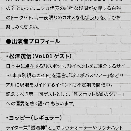
の？」といった、ニワカ代表の純粋な疑問が交錯する白熱
のトークバトル。一夜限りのカオスな化学反応を、ぜひお
楽しみください。
●出演者プロフィール
・松澤茂信（Vol.01 ゲスト）
日本中に点在する珍スポット、珍イベントをご紹介するサイ
ト『
東京別視点ガイド
』を運営。「珍スポバスツアー」などリ
アルに現地をガイドするイベントも不定期で開催中。
記念すべき第一回ゲストとして、「珍スポット＆嘘のツアー」
への偏愛を熱く語ってもらいます。
・ヨッピー（レギュラー）
ライター兼”銭湯神”としてサウナオーナーやサウナハット