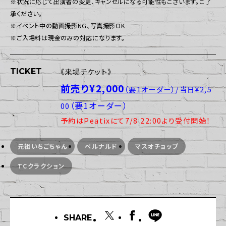
※状況に応じて出演者の変更、キャンセルになる可能性もございます。ご了
承ください。
※イベント中の動画撮影NG、写真撮影OK
※ご入場料は現金のみの対応になります。
TICKET
《来場チケット》
前売り¥2,000
（要1オーダー）
/当日¥2,5
（要1オーダー）
00
予約はPeatixにて7/8 22:00より受付開始！
元祖いちごちゃん
ベルナルド
マスオチョップ
TCクラクション
SHARE