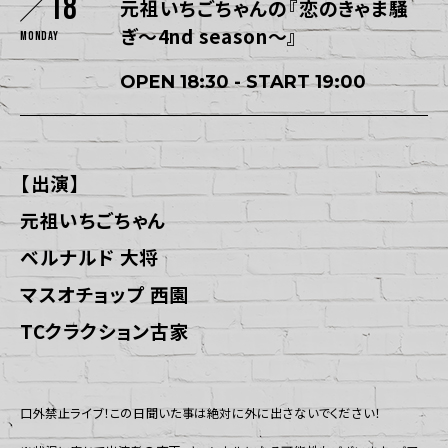
18
元祖いちごちゃんの『恋のきゃま騒
ぎ〜4nd season〜』
Monday
OPEN 18:30 - START 19:00
【出演】
元祖いちごちゃん
ベルナルド 大将
マスオチョップ 西園
TCクラクション古家
口外禁止ライブ！この日聞いた事は絶対に外に出さないでください！