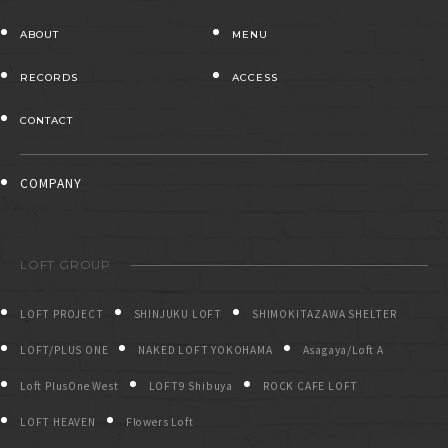
ABOUT
MENU
RECORDS
ACCESS
CONTACT
COMPANY
LOFT GROUP
LOFT PROJECT
SHINJUKU LOFT
SHIMOKITAZAWA SHELTER
LOFT/PLUS ONE
NAKED LOFT YOKOHAMA
Asagaya/Loft A
Loft PlusOne West
LOFT9 Shibuya
ROCK CAFE LOFT
LOFT HEAVEN
Flowers Loft