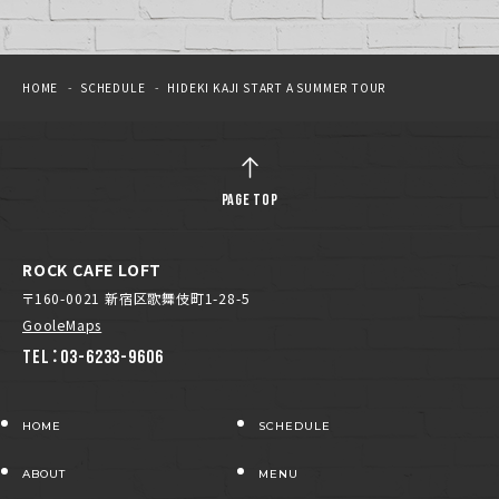
HOME
SCHEDULE
HIDEKI KAJI START A SUMMER TOUR
PAGE TOP
ROCK CAFE LOFT
〒160-0021 新宿区歌舞伎町1-28-5
GooleMaps
TEL：03-6233-9606
HOME
SCHEDULE
ABOUT
MENU