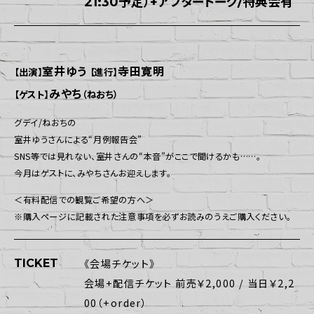
21:30予定）+アフタートーク/特典会有
室井ゆう
寺田寛明
【出演】
【進行】
みやち
【ゲスト】
（ねおち）
グデイ/ねおちの
室井ゆうさんによる“月例報告会”
SNS等では見れない、室井さんの“本音”がここで聞けるかも……。
今月はゲストに、みやちさんお迎えします。
＜有料配信での観覧ご希望の方へ＞
※購入ページに記載された注意事項を必ずお読みのうえご購入ください。
TICKET
《会場チケット》
会場+配信チケット 前売￥2,000 / 当日￥2,2
00（+order）