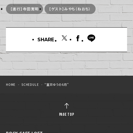
【進行】寺田寛明
【ゲスト】みやち（ねおち）
SHARE
HOME
SCHEDULE
“室井ゆうの6月”
PAGE TOP