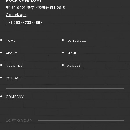
ROCK CAFE LOFT
〒160-0021 新宿区歌舞伎町1-28-5
GooleMaps
TEL：03-6233-9606
HOME
SCHEDULE
ABOUT
MENU
RECORDS
ACCESS
CONTACT
COMPANY
LOFT GROUP