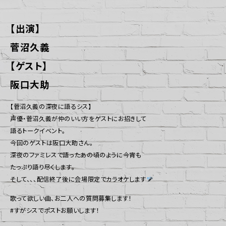
【出演】
菅沼久義
【ゲスト】
阪口大助
【菅沼久義の深夜に語るシス】
声優・菅沼久義が仲のいい方をゲストにお招きして
語るトークイベント。
今回のゲストは阪口大助さん。
深夜のファミレスで語ったあの頃のように今宵も
たっぷり語り尽くします。
そして、、、配信終了後に会場限定でカラオケします
歌って欲しい曲、お二人への質問募集します！
#すがシスでポストお願いします！