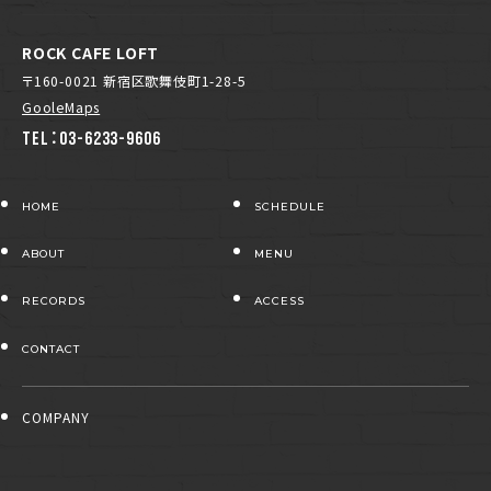
ROCK CAFE LOFT
〒160-0021 新宿区歌舞伎町1-28-5
GooleMaps
TEL：03-6233-9606
HOME
SCHEDULE
ABOUT
MENU
RECORDS
ACCESS
CONTACT
COMPANY