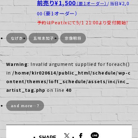
前売り¥1,500
（要1オーダー）
/当日¥2,0
（要1オーダー）
00
予約はPeatixにて5/1 21:00より受付開始！
なげき
五味未知子
宗像明将
Warning
: Invalid argument supplied for foreach()
in
/home/kir020614/public_html/schedule/wp-c
ontent/themes/loft_schedule/assets/inc/inc_
artist_tag.php
on line
40
and more…？
SHARE