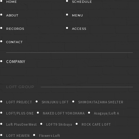
HOME
SCHEDULE
ABOUT
MENU
RECORDS
ACCESS
CONTACT
COMPANY
LOFT GROUP
LOFT PROJECT
SHINJUKU LOFT
SHIMOKITAZAWA SHELTER
LOFT/PLUS ONE
NAKED LOFT YOKOHAMA
Asagaya/Loft A
Loft PlusOne West
LOFT9 Shibuya
ROCK CAFE LOFT
LOFT HEAVEN
Flowers Loft