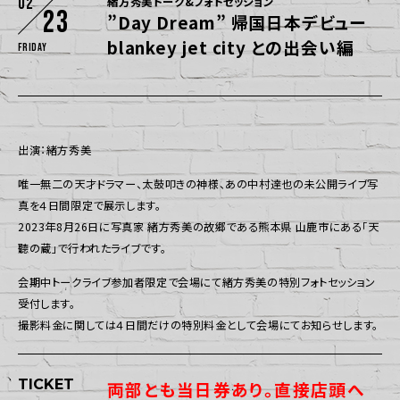
02
緒方秀美トーク&フォトセッション
23
”Day Dream” 帰国日本デビュー
blankey jet city との出会い編
Friday
出演：緒方秀美
唯一無二の天才ドラマー、太鼓叩きの神様、あの中村達也の未公開ライブ写
真を４日間限定で展示します。
2023年8月26日に写真家 緒方秀美の故郷である熊本県 山鹿市にある「天
聽の蔵」で行われたライブです。
会期中トークライブ参加者限定で会場にて緒方秀美の特別フォトセッション
受付します。
撮影料金に関しては４日間だけの特別料金として会場にてお知らせします。
TICKET
両部とも当日券あり。直接店頭へ