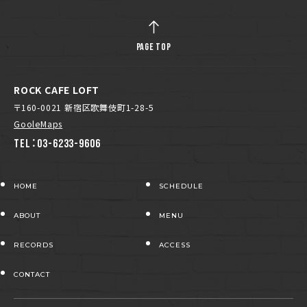
PAGE TOP
ROCK CAFE LOFT
〒160-0021 新宿区歌舞伎町1-28-5
GooleMaps
TEL：03-6233-9606
HOME
SCHEDULE
ABOUT
MENU
RECORDS
ACCESS
CONTACT