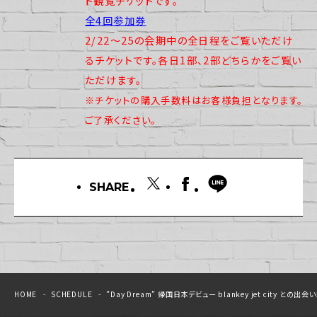
ト観覧チケットです。
全4回参加券
2/22〜25の会期中の全日程をご覧いただけ
るチケットです。各日1部、2部どちらかをご覧い
ただけます。
※チケットの購入手数料はお客様負担となります。
ご了承ください。
SHARE
HOME
SCHEDULE
”Day Dream” 帰国日本デビュー blankey jet city との出会