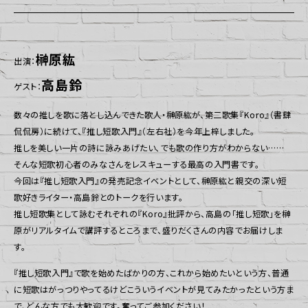
榊原紘
出演：
高島鈴
ゲスト：
数々の推しを歌に落とし込んできた歌人・榊原紘が、第二歌集『Koro』（書肆
侃侃房）に続けて、『推し短歌入門』（左右社）を今年上梓しました。
推しを美しい一片の詩に詠みあげたい、でも歌の作り方がわからない……
そんな短歌初心者のみなさんをレスキューする最高の入門書です。
今回は『推し短歌入門』の発売記念イベントとして、榊原紘と親交の深い短
歌好きライター・高島鈴とのトークを行います。
推し短歌集として詠むそれぞれの『Koro』批評から、高島の「推し短歌」を榊
原がリアルタイムで講評するところまで、盛りだくさんの内容でお届けしま
す。
『推し短歌入門』で歌を始めたばかりの方、これから始めたいという方、普通
に短歌はがっつりやってるけどこういうイベントが見てみたかったという方ま
で、どんな方でも大歓迎です。奮ってご参加ください！