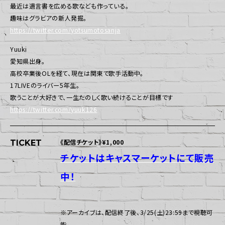
最近は遺言書を広める歌なども作っている。
趣味はグラビアの新人発掘。
https://twitter.com/yotsumotosanja
Yuuki
愛知県出身。
高校卒業後OLを経て、現在は関東で歌手活動中。
17LIVEのライバー5年生。
歌うことが大好きで、一生たのしく歌い続けることが目標です
https://twitter.com/yuuk126
《配信チケット》¥1,000
TICKET
チケットはキャスマーケットにて販売
中！
※アーカイブは、配信終了後、3/25(土)23:59まで視聴可
能。