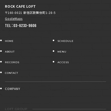
ROCK CAFE LOFT
〒160-0021 新宿区歌舞伎町1-28-5
GooleMaps
TEL：03-6233-9606
HOME
SCHEDULE
ABOUT
MENU
RECORDS
ACCESS
CONTACT
COMPANY
LOFT GROUP