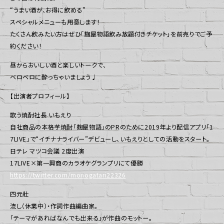
“うまい酒が、お得に飲める”
スペシャルメニューも用意します！
たくさん飲みたい方はぜひ「麹屋物語飲み放題付きチケット」を前売りでご予
約ください！
昼からおいしい酒と楽しいトークで、
ベロベロに酔っちゃいましょう♩
【出演者プロフィール】
歌う焼酎社長 いもえり
自社商品の本格芋焼酎「麹屋物語」のPRのために2019年より配信アプリ「1
7LIVE」で“イチナナライバー”デビューし、いもえりとしての活動をスタート。
日テレ マツコ会議 2度出演
17LIVE×第一興商のカラオケグランプリにて優勝
https://twitter.com/monogatari22326
四元壯
流し（休業中）・作詞作曲編曲家。
「テーマがあればなんでも出来る」が作曲のモットー。