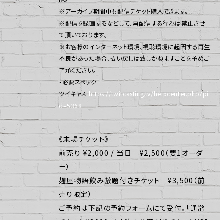
※アーカイブ期間中も配信チケット購入できます。
※配信を録画するなどして、再配信する行為は禁止させ
て頂いております。
※お客様のインターネット環境、視聴環境に起因する再生
不良があった場合、払い戻しは致しかねますことを予めご
了承ください。
・必要スペック
ツイキャス
https://twitcasting.tv/helpcenter.php?pi
d=5368
《来場チケット》
前売り ¥2,000 / 当日 ¥2,500（要1オーダ
ー）
麹屋物語飲み放題付きチケット ¥3,500（前
売り限定）
ご予約は下記の予約フォームにて受付。「通常