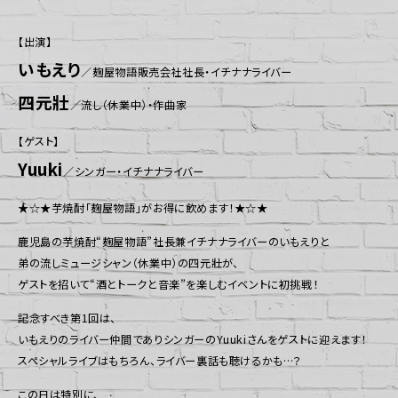
【出演】
いもえり
／麹屋物語販売会社社長・イチナナライバー
四元壯
／流し（休業中）・作曲家
【ゲスト】
Yuuki
／シンガー・イチナナライバー
★☆★芋焼酎「麹屋物語」がお得に飲めます！★☆★
鹿児島の芋焼酎“麹屋物語”社長兼イチナナライバーのいもえりと
弟の流しミュージシャン（休業中）の四元壯が、
ゲストを招いて“酒とトークと音楽”を楽しむイベントに初挑戦！
記念すべき第1回は、
いもえりのライバー仲間でありシンガーのYuukiさんをゲストに迎えます！
スペシャルライブはもちろん、ライバー裏話も聴けるかも…？
この日は特別に、