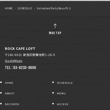
HOME
SCHEDULE
Unlimited Party Boys Pt.2
PAGE TOP
ROCK CAFE LOFT
〒160-0021 新宿区歌舞伎町1-28-5
GooleMaps
TEL：03-6233-9606
HOME
SCHEDULE
ABOUT
MENU
RECORDS
ACCESS