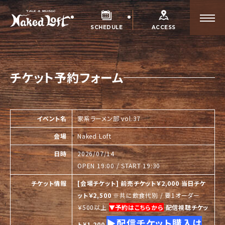
SCHEDULE
ACCESS
チケット予約フォーム
イベント名
家系ラーメン部 vol.37
会場
Naked Loft
日時
2026/07/14
OPEN 19:00 / START 19:30
チケット情報
[会場チケット]
前売チケット￥2,000
当日チケ
ット￥2,500
※共に飲食代別 / 要1オーダー
￥500以上
▼予約はこちらから
配信視聴チケッ
▶︎配信チケット購入
は
ト¥1,200