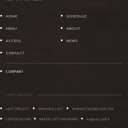
HOME
SCHEDULE
MENU
ABOUT
ACCESS
NEWS
CONTACT
COMPANY
LOFT GROUP
LOFT PROJECT
SHINJUKU LOFT
SHIMOKITAZAWA SHELTER
LOFT/PLUS ONE
NAKED LOFT YOKOHAMA
Asagaya/Loft A