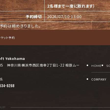
2名様まで一度に取れます）
予約締切
2026/07/10 13:00
予約は締めきりました。
チケット予約
oft Yokohama
0005 神奈川県横浜市西区南幸2丁目1-22 相鉄ムー
HOME
S
ps
COMPANY
534-6268
OUP