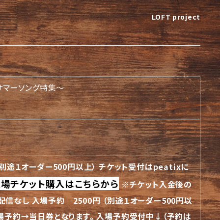
LOFT project
！サマーソング特集〜
（別途１オーダー500円以上）
チケット受付はpeatixに
入場チケット購入はこちらから
※チケット入金後の
配信なし
入場予約 2500円 （別途１オーダー500円以
入場予約→当日券となります。
入場予約受付中↓（予約は