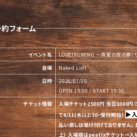
予約フォーム
イベント名
LOVE！YUMING 〜真夏の夜の夢
会場
Naked Loft
日時
2026/07/10
OPEN 19:00 / START 19:30
チケット情報
入場チケット2500円 当日3000円
▶︎
て6/11(木)12:30~受付開始！
払い戻しは受け付けておりません。
上）
入場順はpeatixチケット→