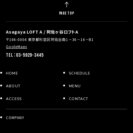
PAGE TOP
Asagaya LOFT A / 阿佐ヶ谷ロフトA
〒166-0004 東京都杉並区阿佐谷南1－36－16－B1
GooleMaps
TEL：03-5929-3445
HOME
SCHEDULE
ABOUT
MENU
ACCESS
CONTACT
COMPANY