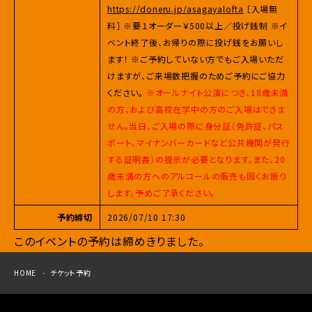
https://doneru.jp/asagayalofta
［入場無
料］ ※要１オーダー￥500以上／投げ銭制 ※イ
ベント終了後、お帰りの際に投げ銭をお願いし
ます！ ※ご予約していない方でもご入場いただ
けますが、ご来場数把握のためご予約にご協力
ください。
※オールナイト公演につき、18歳未満
の方、および高校在学中の方のご入場はできま
せん。当日、ご入場の際に身分証（免許証、パス
ポート、マイナンバーカードなど公共機関が発行
する証明書）の提示が必要となります。また、20
歳未満の方へのアルコールの販売も固くお断り
します。予めご了承ください。
予約締切
2026/07/10 17:30
このイベントの予約は締めきりました。
HOME
チケット予約