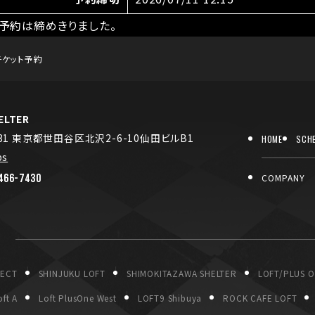
予約は締めきりました。
チケット予約
LTER
031 東京都世田谷区北沢2-6-10仙田ビルB1
HOME
SCH
ps
466-7430
COMPANY
P
JECT
SHINJUKU LOFT
SHIMOKITAZAWA SHELTER
LOFT/PLUS 
ft A
Loft PlusOne West
LOFT9 Shibuya
ROCK CAFE LOFT