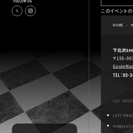
FOLLOW US
このイベントの
HOME
下北沢SHE
〒155-0
GooleMa
TEL：03-3
LOFT GROU
LOFT PRO
Asagaya/Lo