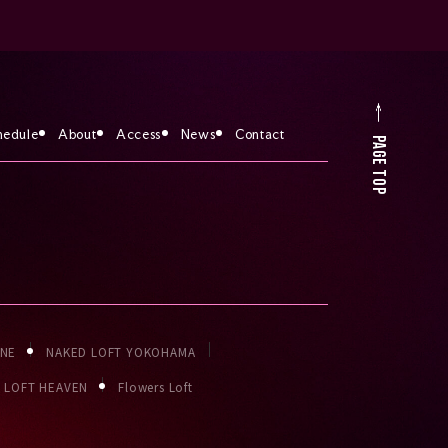
hedule
About
Access
News
Contact
PAGE TOP
ONE
NAKED LOFT YOKOHAMA
LOFT HEAVEN
Flowers Loft