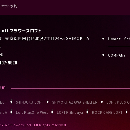
チケット予約
s Loft フラワーズロフト
031 東京都世田谷区北沢2丁目24−5 SHIMOKITA
Home
Sc
1
ps
COMPANY
407-9520
OUP
JECT
SHINJUKU LOFT
SHIMOKITAZAWA SHELTER
LOFT/PLUS 
ft A
Loft PlusOne West
LOFT9 Shibuya
ROCK CAFE LOFT
t
2026 Flowers Loft .All Rights Reserved