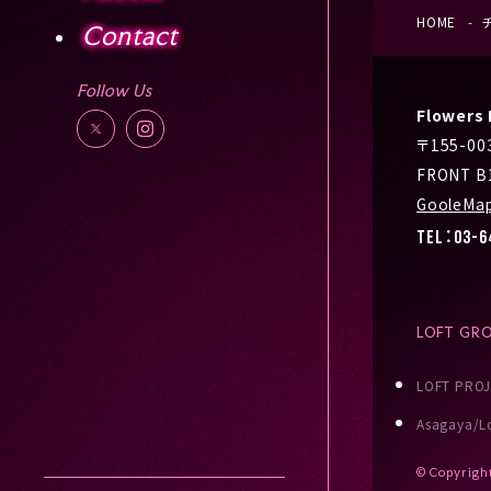
HOME
Contact
Follow Us
Flower
〒155-0
FRONT B
GooleMa
TEL：03-6
LOFT GR
LOFT PRO
Asagaya/Lo
© Copyrigh