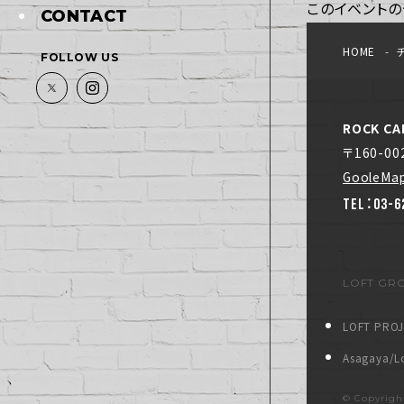
このイベントの
CONTACT
HOME
FOLLOW US
ROCK CA
〒160-0
GooleMa
TEL：03-6
LOFT GR
LOFT PRO
Asagaya/Lo
© Copyrig