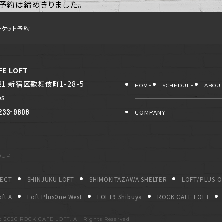
予約は締めきりました。
チケット予約
FE LOFT
021 新宿区歌舞伎町1-28-5
HOME
SCHEDULE
ABOU
ps
233-9606
COMPANY
OUP
JECT
SHINJUKU LOFT
SHIMOKITAZAWA SHELTER
LOFT/PLUS 
ft A
Loft PlusOne West
LOFT9 Shibuya
ROCK CAFE LOFT
ht
2026 ROCK CAFE LOFT. All Rights Reserved