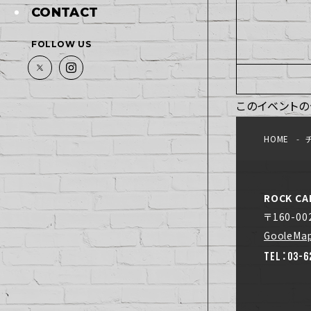
CONTACT
FOLLOW US
このイベントの
HOME
ROCK CA
〒160-0
GooleMa
TEL：03-6