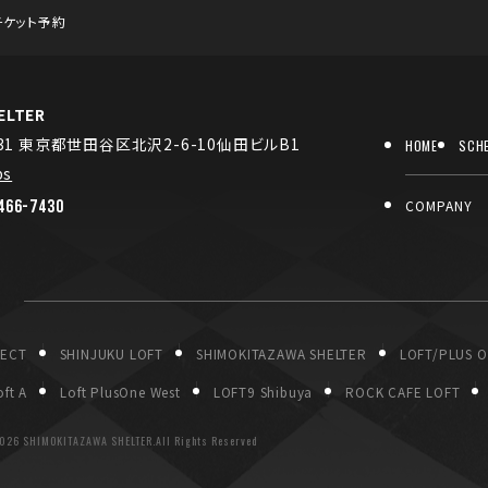
チケット予約
LTER
031 東京都世田谷区北沢2-6-10仙田ビルB1
HOME
SCH
ps
466-7430
COMPANY
P
JECT
SHINJUKU LOFT
SHIMOKITAZAWA SHELTER
LOFT/PLUS 
ft A
Loft PlusOne West
LOFT9 Shibuya
ROCK CAFE LOFT
026 SHIMOKITAZAWA SHELTER.All Rights Reserved