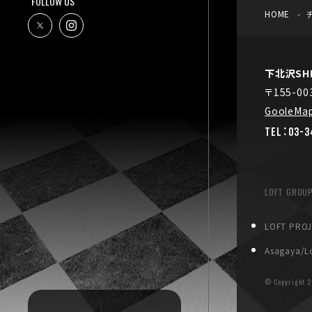
FOLLOW US
HOME
下北沢SHE
〒155-0
GooleMa
TEL：03-3
LOFT GROU
LOFT PRO
Asagaya/Lo
© Copyright
2