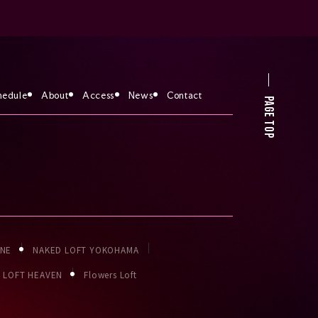
hedule
About
Access
News
Contact
PAGE TOP
ONE
NAKED LOFT YOKOHAMA
LOFT HEAVEN
Flowers Loft