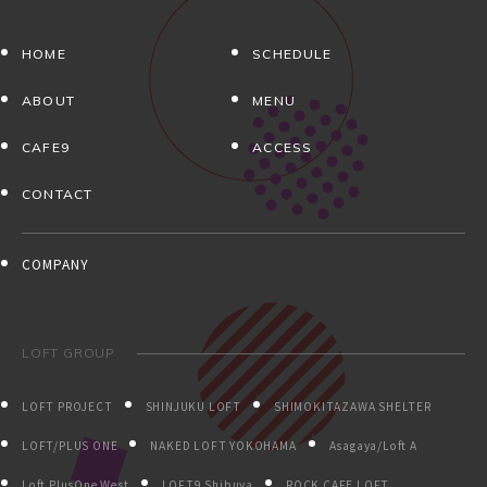
HOME
SCHEDULE
ABOUT
MENU
CAFE9
ACCESS
CONTACT
COMPANY
LOFT GROUP
LOFT PROJECT
SHINJUKU LOFT
SHIMOKITAZAWA SHELTER
LOFT/PLUS ONE
NAKED LOFT YOKOHAMA
Asagaya/Loft A
Loft PlusOne West
LOFT9 Shibuya
ROCK CAFE LOFT