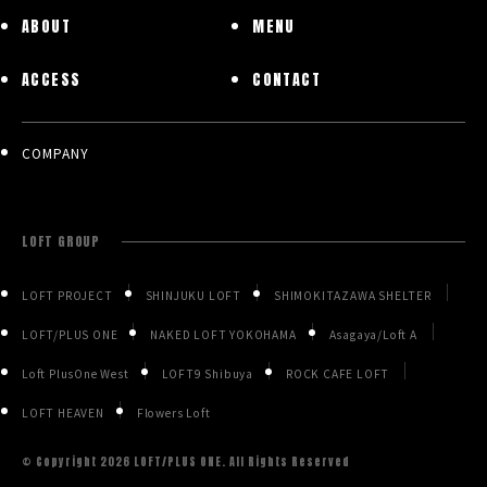
ABOUT
MENU
ACCESS
CONTACT
COMPANY
LOFT GROUP
LOFT PROJECT
SHINJUKU LOFT
SHIMOKITAZAWA SHELTER
LOFT/PLUS ONE
NAKED LOFT YOKOHAMA
Asagaya/Loft A
Loft PlusOne West
LOFT9 Shibuya
ROCK CAFE LOFT
LOFT HEAVEN
Flowers Loft
© Copyright
2026 LOFT/PLUS ONE. All Rights Reserved