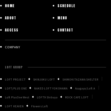
HOME
SCHEDULE
ABOUT
MENU
ACCESS
CONTACT
COMPANY
LOFT GROUP
LOFT PROJECT
SHINJUKU LOFT
SHIMOKITAZAWA SHELTER
LOFT/PLUS ONE
NAKED LOFT YOKOHAMA
Asagaya/Loft A
Loft PlusOne West
LOFT9 Shibuya
ROCK CAFE LOFT
LOFT HEAVEN
Flowers Loft