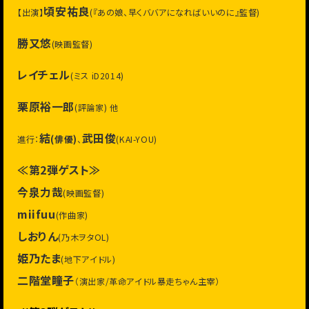
頃安祐良
【出演】
(『あの娘、早くババアになればいいのに』監督)
勝又悠
(映画監督)
レイチェル
(ミス iD2014)
栗原裕一郎
(評論家) 他
結
武田俊
(俳優)
進行：
、
(KAI-YOU)
≪第2弾ゲスト≫
今泉力哉
(映画監督)
miifuu
(作曲家)
しおりん
(乃木ヲタOL)
姫乃たま
(地下アイドル)
二階堂瞳子
（演出家/革命アイドル暴走ちゃん主宰）