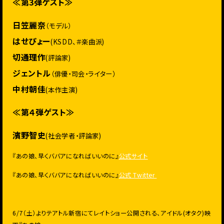
≪第3弾ゲスト≫
日笠麗奈
（モデル）
はせぴょー
(KSDD、＃楽曲派)
切通理作
(評論家)
ジェントル
（俳優・司会・ライター）
中村朝佳
(本作主演)
≪第４弾ゲスト≫
濱野智史
(社会学者・評論家)
『あの娘、早くババアになればいいのに』
公式サイト
『あの娘、早くババアになればいいのに』
公式 Twitter
6/7（土）よりテアトル新宿にてレイトショー公開される、アイドル(オタク)映