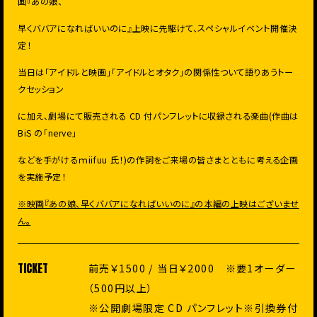
画『あの娘、
早くババアになればいいのに』上映に先駆けて、スペシャルイベント開催決
定！
当日は「アイドルと映画」「アイドルとオタク」の関係性ついて語りあうトー
クセッション
に加え、劇場にて販売される CD 付パンフレットに収録される楽曲(作曲は
BiS の「nerve」
などを手がけるｍiifuu 氏！)の作詞をご来場の皆さまとともに考える企画
を実施予定！
※映画『あの娘、早くババアになればいいのに』の本編の上映はございませ
ん。
TICKET
前売￥1500 / 当日￥2000 ※要1オーダー
（500円以上）
※公開劇場限定 CD パンフレット※引換券付