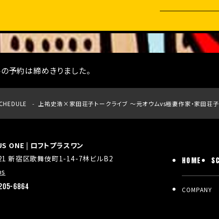
トの予約は締めきりました。
CHEDULE
上祐史浩×家田荘子トークライブ 〜元オウムvs極妻作家・家田荘
LUS ONE | ロフトプラスワン
021 新宿区歌舞伎町1-14-7林ビルB2
HOME
S
ps
205-6864
COMPANY