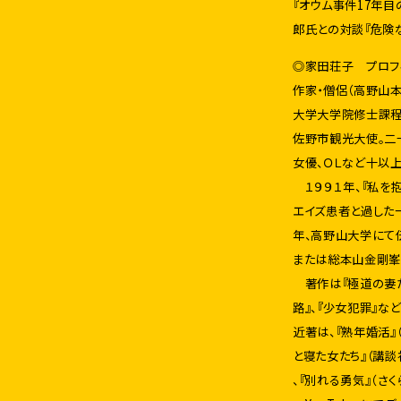
『オウム事件17年目
郎氏との対談『危険な
◎家田荘子 プロフ
作家・僧侶（高野山
大学大学院修士課程
佐野市観光大使。二
女優、ＯＬなど十以
１９９１年、『私を
エイズ患者と過した
年、高野山大学にて
または総本山金剛峯
著作は『極道の妻たち
路』、『少女犯罪』な
近著は、『熟年婚活』（
と寝た女たち』（講談
、『別れる勇気』（さく