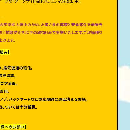
ディープな『ダークサイド探求バラエティ』を配信中。
へ—
の感染拡大防止のため、お客さまの健康と安全確保を最優先
防と拡散防止を以下の取り組みで実施いたします。ご理解賜り
上げます。
組み】
れ、換気促進の強化。
液を設置。
ロア消毒。
着用。
アノブ、バックヤードなどの定期的な巡回消毒を実施。
理については十分留意。
G
客様へのお願い】