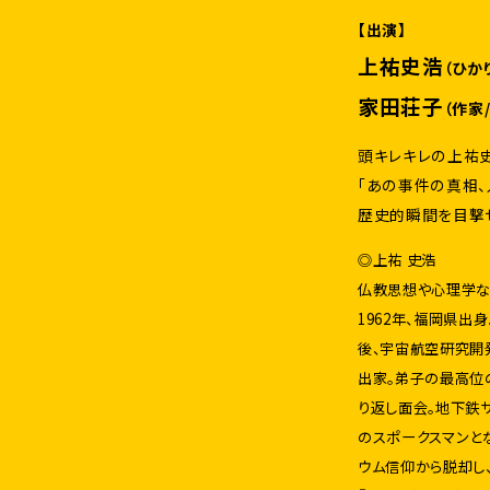
【出演】
上祐史浩
（ひか
家田荘子
（作家
頭キレキレの上祐
「あの事件の真相、
歴史的瞬間を目撃
◎上祐 史浩
仏教思想や心理学な
1962年、福岡県
後、宇宙航空研究開発
出家。弟子の最高位
り返し面会。地下鉄
のスポークスマンとな
ウム信仰から脱却し、