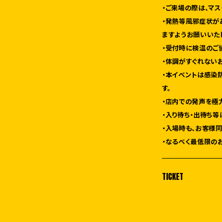
・ご来場の際は、マ
・発熱等風邪症状が
ますようお願いいた
・受付時に検温のご
・体調がすぐれない
・本イベントは感染
す。
・店内での発声を極
・入り待ち・出待ち等
・入場時も、お客様
・なるべく最低限の
TICKET