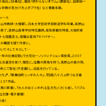
の告白』（扶桑社）、鼎談『終わらないオウム』（鹿砦社）、田原総一
宗教の見分け方』（ポプラ社） など著書多数。
ィール
本山布教師・大僧都）。日本大学芸術学部放送学科卒業。高野山
修了。高野山高等学校特任講師。高知県観光特使。大阪府泉
十七宿鑑定士。宿曜占星術アドバイザー。
上の職歴を経て作家に。
抱いてそしてキスして―
一年の壮絶記録』で大宅壮一ノンフィクション賞受賞。２００７
伝法灌頂を受け、僧侶に。住職の資格を持つ。高野山の奥の院、
寺にて駐在（不定期）し、法話を行っている。
』®️、『歌舞伎町シノギの人々』、『四国八十八ヵ所つなぎ遍
ど１３７作品。
角川新書）、『大人の女と いわれる生き方』（さくら舎）。 『バブル
社文庫・電子書籍）
ら舎）