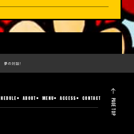
子 夢の対談！
CHEDULE
ABOUT
MENU
ACCESS
CONTACT
PAGE TOP