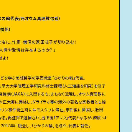
りの輪代表/元オウム真理教信者）
/僧侶）
史浩に、作家・僧侶の家田荘子が切り込む！
人情や愛情は存在するのか? 」
せよ！
どを学ぶ思想哲学の学習教室「ひかりの輪」代表。
出身。早大大学院理工学研究科修士課程（人工知能を研究）を修了
機構（JAXA）に入団するも、まもなく退職し、オウム真理教に
の正大師に昇格し、ダライラマ等の海外の著名な宗教者とも繰
サリン事件発生時にはモスクワに滞在、事件後に帰国し、教団
る。偽証罪で逮捕され、出所後「アレフ」代表となるが、麻原・オ
2007年に脱会し、「ひかりの輪」を設立、代表に就任。